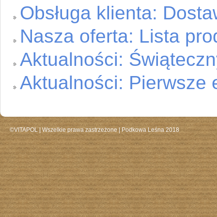
Obsługa klienta: Dost
Nasza oferta: Lista pr
Aktualności: Świąteczn
Aktualności: Pierwsze 
©VITAPOL |
Wszelkie prawa zastrzeżone
| Podkowa Leśna 2018