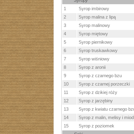
Syropy
1
Syrop imbirowy
2
Syrop malina z lipą
3
Syrop malinowy
4
Syrop miętowy
5
Syrop piernikowy
6
Syrop truskawkowy
7
Syrop wiśniowy
8
Syrop z aronii
9
Syrop z czarnego bzu
10
Syrop z czarnej porzeczki
11
Syrop z dzikiej róży
12
Syrop z jarzębiny
13
Syrop z kwiatu czarnego bz
14
Syrop z malin, melisy i miod
15
Syrop z poziomek