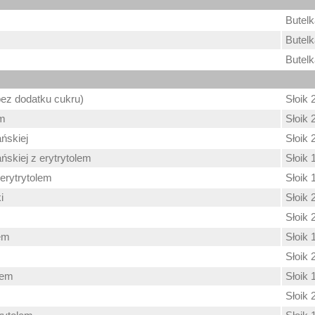
Butel
Butel
Butel
ez dodatku cukru)
Słoik 
em
Słoik 
ńskiej
Słoik 
ńskiej z erytrytolem
Słoik 
 erytrytolem
Słoik 
i
Słoik 
Słoik 
lem
Słoik 
Słoik 
lem
Słoik 
Słoik 