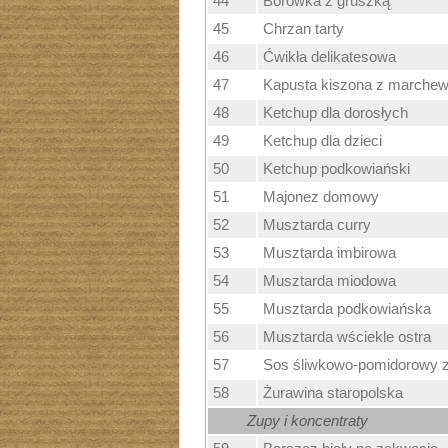
44
Borówka z gruszką
45
Chrzan tarty
46
Ćwikła delikatesowa
47
Kapusta kiszona z marche
48
Ketchup dla dorosłych
49
Ketchup dla dzieci
50
Ketchup podkowiański
51
Majonez domowy
52
Musztarda curry
53
Musztarda imbirowa
54
Musztarda miodowa
55
Musztarda podkowiańska
56
Musztarda wściekle ostra
57
Sos śliwkowo-pomidorowy 
58
Żurawina staropolska
Zupy i koncentraty