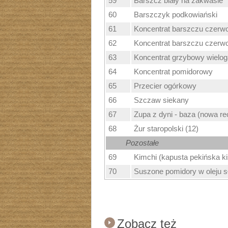
59
Barszcz biały na zakwasie
60
Barszczyk podkowiański
61
Koncentrat barszczu czerw
62
Koncentrat barszczu czerw
63
Koncentrat grzybowy wielo
64
Koncentrat pomidorowy
65
Przecier ogórkowy
66
Szczaw siekany
67
Zupa z dyni - baza (nowa re
68
Żur staropolski (12)
Pozostałe
69
Kimchi (kapusta pekińska k
70
Suszone pomidory w oleju 
Zobacz też