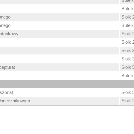
Butel
Butel
onego
Słoik 
onego
Butel
gatunkowy
Słoik 
Słoik 
Słoik 
Słoik 
ceptura)
Słoik 
Butel
iszona)
Słoik 
słonecznikowym
Słoik 