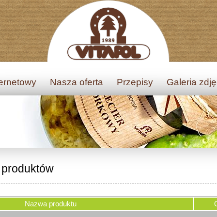
ternetowy
Nasza oferta
Przepisy
Galeria zdj
a produktów
Nazwa produktu