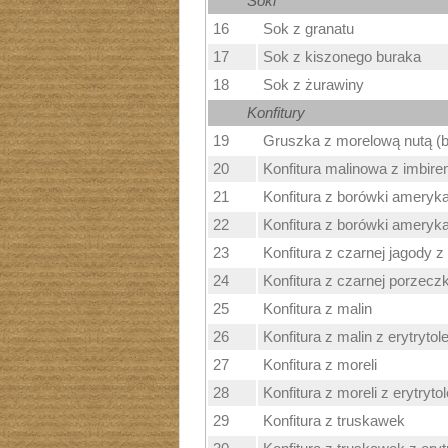
Soki
16
Sok z granatu
17
Sok z kiszonego buraka
18
Sok z żurawiny
Konfitury
19
Gruszka z morelową nutą (b
20
Konfitura malinowa z imbir
21
Konfitura z borówki ameryka
22
Konfitura z borówki ameryka
23
Konfitura z czarnej jagody z
24
Konfitura z czarnej porzeczk
25
Konfitura z malin
26
Konfitura z malin z erytryto
27
Konfitura z moreli
28
Konfitura z moreli z erytryto
29
Konfitura z truskawek