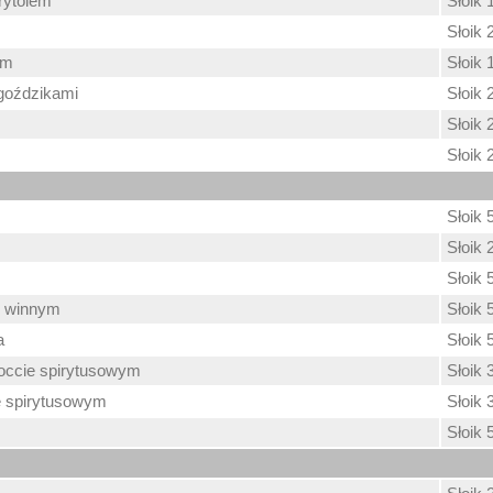
trytolem
Słoik 
Słoik 
em
Słoik 
 goździkami
Słoik 
Słoik 
Słoik 
Słoik 
Słoik 
Słoik 
e winnym
Słoik 
a
Słoik 
occie spirytusowym
Słoik 
 spirytusowym
Słoik 
Słoik 