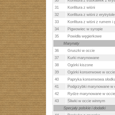
30
Konfitura z truskawek z ery
31
Konfitura z wiśni
32
Konfitura z wiśni z erytrytol
33
Konfitura z wiśni z rumem i
34
Pigwowiec w syropie
35
Powidła węgierkowe
Marynaty
36
Gruszki w occie
37
Kurki marynowane
38
Ogórki kiszone
39
Ogórki konserwowe w occi
40
Papryka konserwowa słodk
41
Podgrzybki marynowane w 
42
Rydze marynowane w occie
43
Śliwki w occie winnym
Specjały polskie i dodatki