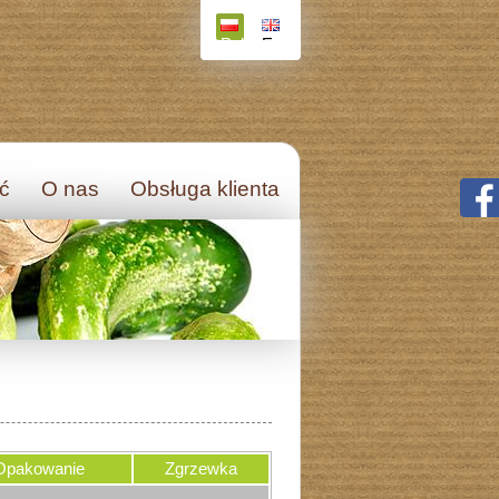
Polski
English
ęć
O nas
Obsługa klienta
Opakowanie
Zgrzewka