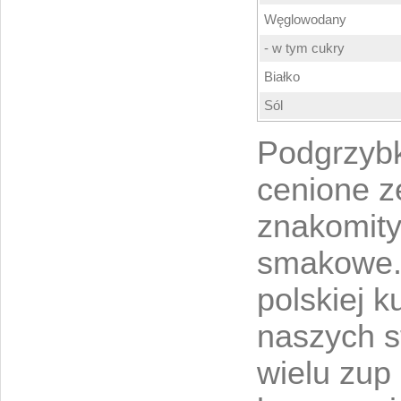
Węglowodany
- w tym cukry
Białko
Sól
Podgrzyb
cenione z
znakomity
smakowe.
polskiej k
naszych s
wielu zup