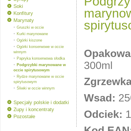
Podgrzy
Soki
marynow
Konfitury
Marynaty
spirytu
Gruszki w occie
Kurki marynowane
Ogórki kiszone
Ogórki konserwowe w occie
Opakowa
winnym
Papryka konserwowa słodka
300ml
Podgrzybki marynowane w
occie spirytusowym
Rydze marynowane w occie
Zgrzewka
spirytusowym
Śliwki w occie winnym
Wsad:
25
Specjały polskie i dodatki
Zupy i koncentraty
Odciek:
1
Pozostałe
Kod EAN