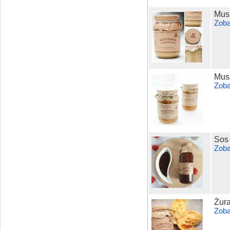
Mus
Zoba
Musz
Zoba
Sos
Zoba
Żura
Zoba