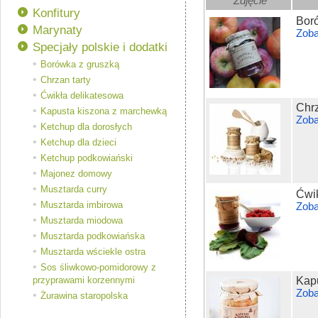
Zdjęcie
Konfitury
Bor
Marynaty
Zoba
Specjały polskie i dodatki
Borówka z gruszką
Chrzan tarty
Ćwikła delikatesowa
Chrz
Kapusta kiszona z marchewką
Zoba
Ketchup dla dorosłych
Ketchup dla dzieci
Ketchup podkowiański
Majonez domowy
Musztarda curry
Ćwik
Musztarda imbirowa
Zoba
Musztarda miodowa
Musztarda podkowiańska
Musztarda wściekle ostra
Sos śliwkowo-pomidorowy z
przyprawami korzennymi
Kap
Zoba
Żurawina staropolska