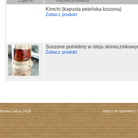
Zdjęcie
Nazwa produktu
Kimchi (kapusta pekińska kiszona)
Zobacz produkt
Suszone pomidory w oleju słonecznikow
Zobacz produkt
dkowa Leśna 2018
Walcz ze spamem!
|