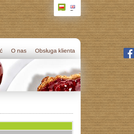
Polski
English
ęć
O nas
Obsługa klienta