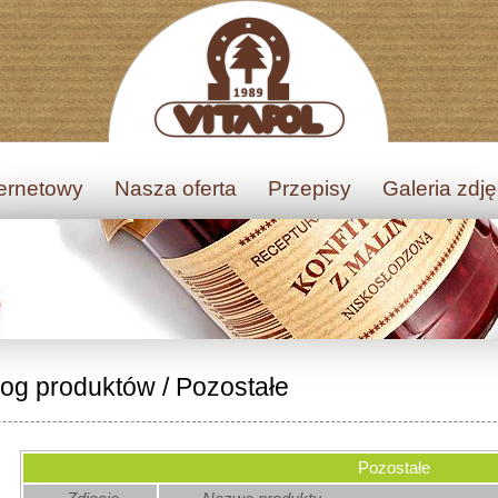
ternetowy
Nasza oferta
Przepisy
Galeria zdj
log produktów
/
Pozostałe
Pozostałe