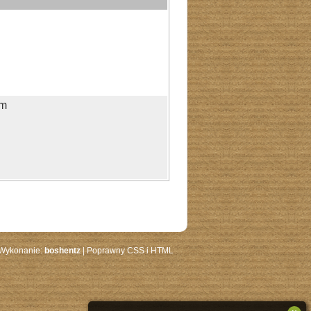
ym
 Wykonanie:
boshentz
| Poprawny CSS i HTML