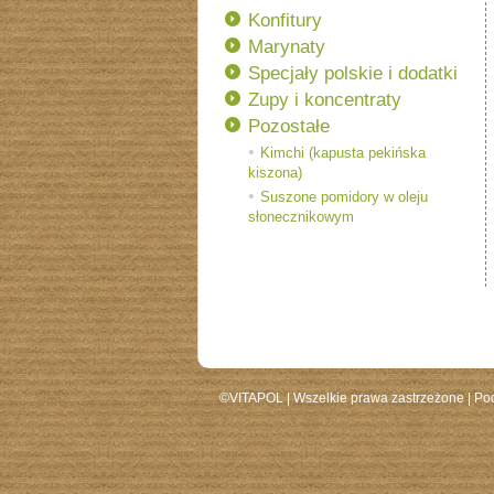
Konfitury
Marynaty
Specjały polskie i dodatki
Zupy i koncentraty
Pozostałe
Kimchi (kapusta pekińska
kiszona)
Suszone pomidory w oleju
słonecznikowym
©VITAPOL |
Wszelkie prawa zastrzeżone
| Po