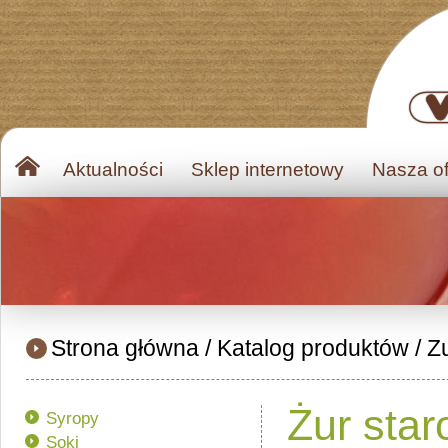
Aktualności
Sklep internetowy
Nasza of
Strona główna
/
Katalog produktów
/
Z
Żur star
Syropy
Soki