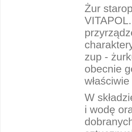
Żur starop
VITAPOL.
przyrządze
charakter
zup - żur
obecnie g
właściwie 
W składzi
i wodę or
dobranych