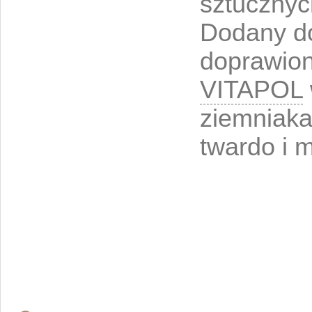
sztucznyc
Dodany d
doprawio
VITAPOL
ziemniakam
twardo i 