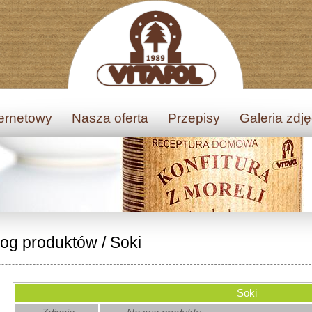
ternetowy
Nasza oferta
Przepisy
Galeria zdj
log produktów
/
Soki
Soki