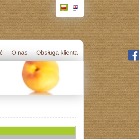
Polski
English
ęć
O nas
Obsługa klienta