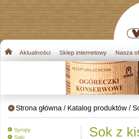
Aktualności
Sklep internetowy
Nasza of
Strona główna
/
Katalog produktów
/
S
Sok z k
Syropy
Soki