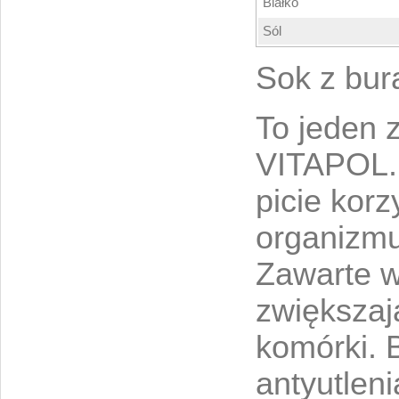
Białko
Sól
Sok z bur
To jeden 
VITAPOL.
picie kor
organizm
Zawarte w
zwiększaj
komórki. 
antyutlen