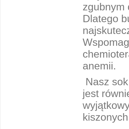
zgubnym d
Dlatego b
najskutec
Wspomaga
chemiotera
anemii.
Nasz sok 
jest równ
wyjątkowy
kiszonyc