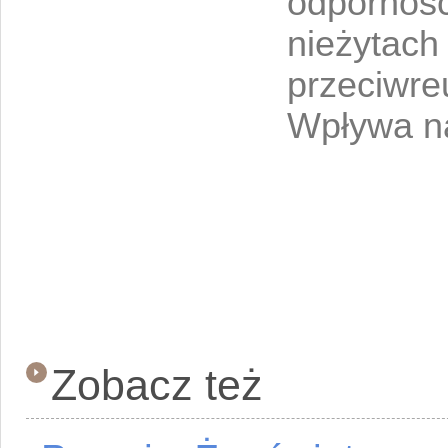
odporność
nieżytach 
przeciwre
Wpływa na
Zobacz też