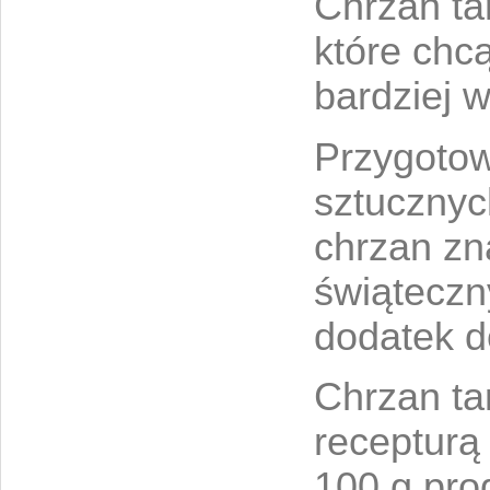
Chrzan tar
które chc
bardziej 
Przygotow
sztucznyc
chrzan zn
świąteczn
dodatek d
Chrzan ta
recepturą
100 g pro