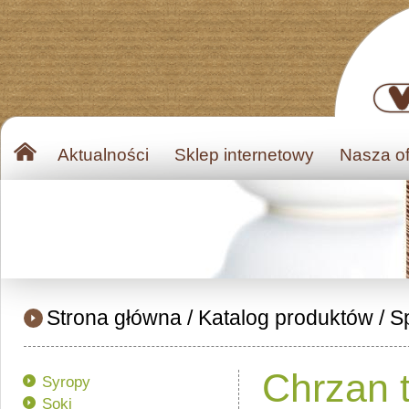
Aktualności
Sklep internetowy
Nasza of
Strona główna
/
Katalog produktów
/
Sp
Chrzan t
Syropy
Soki