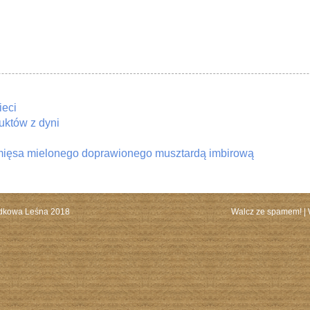
ieci
uktów z dyni
z mięsa mielonego doprawionego musztardą imbirową
dkowa Leśna 2018
Walcz ze spamem!
|