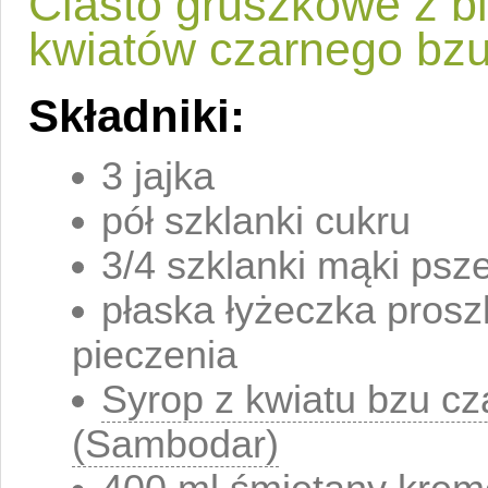
Ciasto gruszkowe z bi
kwiatów czarnego bz
Składniki:
3 jajka
pół szklanki cukru
3/4 szklanki mąki psze
płaska łyżeczka prosz
pieczenia
Syrop z kwiatu bzu c
(Sambodar)