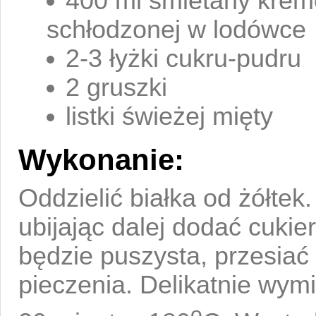
400 ml śmietany krem
schłodzonej w lodówce
2-3 łyżki cukru-pudru
2 gruszki
listki świeżej mięty
Wykonanie:
Oddzielić białka od żółtek
ubijając dalej dodać cukie
będzie puszysta, przesiać
pieczenia. Delikatnie wymi
o